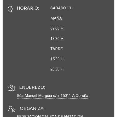
SABADO 13 -
HORARIO
:
MAÑÁ
09:00 H.
13:30 H.
TARDE
15:30 H.
20:30 H.
ENDEREZO:
Rúa Manuel Murguia s/n.
15011
A Coruña
ORGANIZA
:
FEDERACION GALEGA DE NATACION