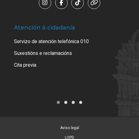
Atención á cidadanía
Trá
Servizo de atención telefónica 010
Empa
certi
Suxestións e reclamacións
Como
Cita previa
Tarx
Aviso legal
LOPD