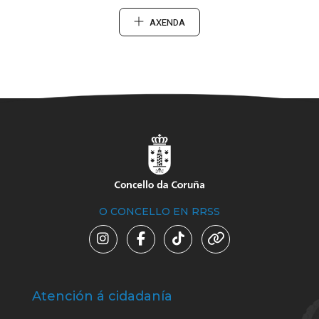
AXENDA
O CONCELLO EN RRSS
Atención á cidadanía
Trá