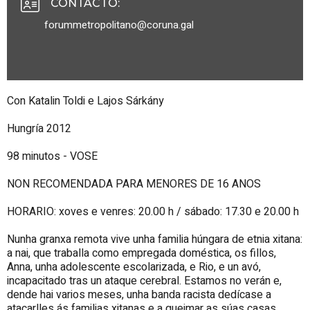
CONTACTO
:
forummetropolitano@coruna.gal
Con Katalin Toldi e Lajos Sárkány
Hungría 2012
98 minutos - VOSE
NON RECOMENDADA PARA MENORES DE 16 ANOS
HORARIO: xoves e venres: 20.00 h / sábado: 17.30 e 20.00 h
Nunha granxa remota vive unha familia húngara de etnia xitana:
a nai, que traballa como empregada doméstica, os fillos,
Anna, unha adolescente escolarizada, e Rio, e un avó,
incapacitado tras un ataque cerebral. Estamos no verán e,
dende hai varios meses, unha banda racista dedícase a
atacarlles ás familias xitanas e a queimar as súas casas.