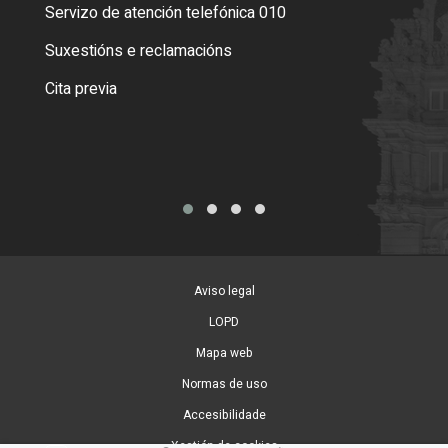
Servizo de atención telefónica 010
Empa
certi
Suxestións e reclamacións
Como
Cita previa
Tarx
Aviso legal
LOPD
Mapa web
Normas de uso
Accesibilidade
Xestión de cookies