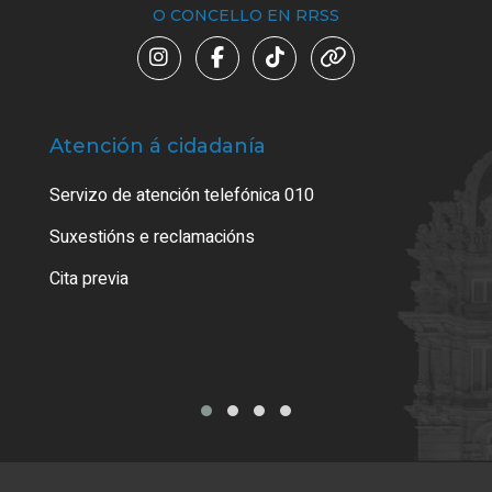
O CONCELLO EN RRSS
Atención á cidadanía
Trá
Servizo de atención telefónica 010
Empa
certi
Suxestións e reclamacións
Como
Cita previa
Tarx