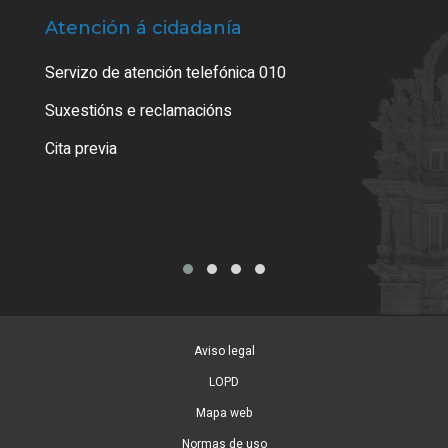
Atención á cidadanía
Trá
Servizo de atención telefónica 010
Empa
certi
Suxestións e reclamacións
Como
Cita previa
Tarx
Aviso legal
LOPD
Mapa web
Normas de uso