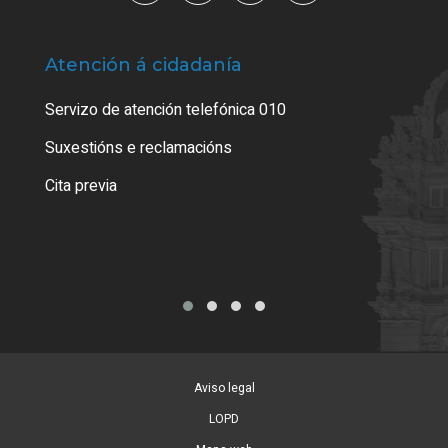
Atención á cidadanía
Trá
Servizo de atención telefónica 010
Empa
certi
Suxestións e reclamacións
Como
Cita previa
Tarx
Aviso legal
LOPD