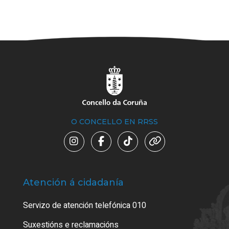
O CONCELLO EN RRSS
Atención á cidadanía
Trá
Servizo de atención telefónica 010
Empa
certi
Suxestións e reclamacións