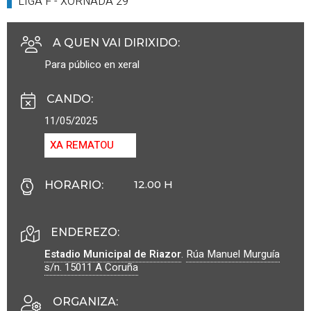
LIGA F - XORNADA 29
A QUEN VAI DIRIXIDO
:
Para público en xeral
CANDO
:
11/05/2025
XA REMATOU
12.00 H
HORARIO
:
ENDEREZO:
Estadio Municipal de Riazor
.
Rúa Manuel Murguía
s/n.
15011
A Coruña
ORGANIZA
: