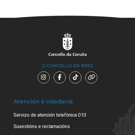
O CONCELLO EN RRSS
Atención á cidadanía
Trá
Servizo de atención telefónica 010
Empa
certi
Suxestións e reclamacións
Como