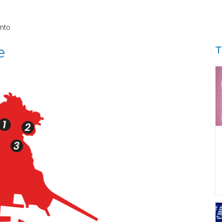
nto
e
T