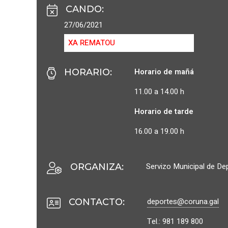
CANDO
:
27/06/2021
XA REMATOU
Horario de mañá
HORARIO
:
11.00 a 14.00 h
Horario de tarde
16.00 a 19.00 h
Servizo Municipal de De
ORGANIZA
:
deportes@coruna.gal
CONTACTO
:
Tel.: 981 189 800