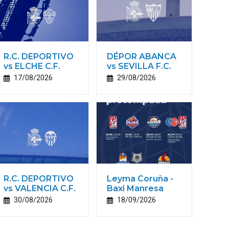
R.C. DEPORTIVO
DÉPOR ABANCA
vs ELCHE C.F.
vs SEVILLA F.C.
17/08/2026
29/08/2026
R.C. DEPORTIVO
Leyma Coruña -
vs VALENCIA C.F.
Baxi Manresa
30/08/2026
18/09/2026