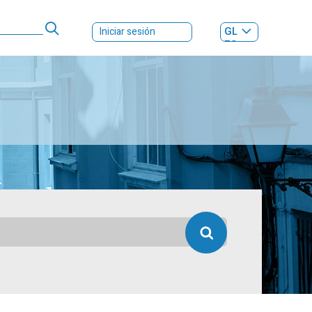
GL
Iniciar sesión
ES
|