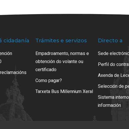
á cidadanía
Trámites e servizos
Directo a
ención
Empadroamento, normas e
Sede electrónic
0
obtención do volante ou
Perfil do contr
certificado
 reclamacións
Axenda de Lec
Como pagar?
Selección de p
Tarxeta Bus Millennium Xeral
Sistema intern
información