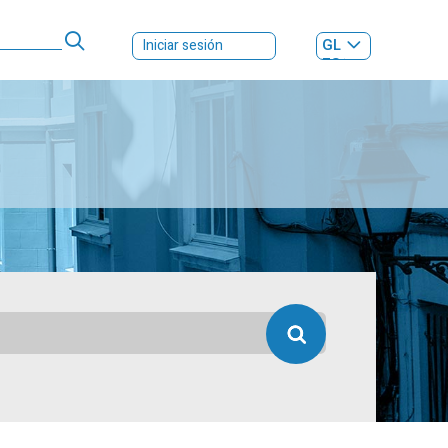
GL
Iniciar sesión
ES
|