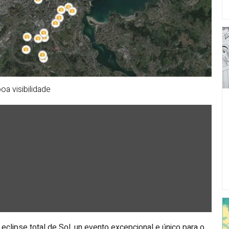
a visibilidade
clipse total de Sol, un evento excepcional e único para o