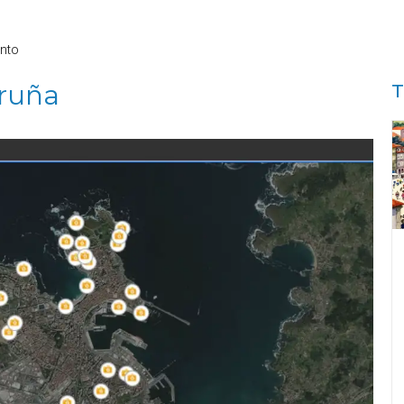
nto
oruña
T