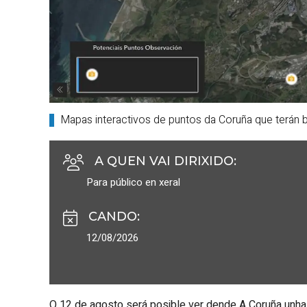
Mapas interactivos de puntos da Coruña que terán bo
A QUEN VAI DIRIXIDO
:
Para público en xeral
CANDO
:
12/08/2026
O 12 de agosto será posible ver dende A Coruña unha e