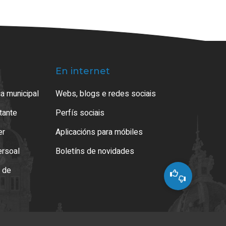
En internet
a municipal
Webs, blogs e redes sociais
atante
Perfís sociais
er
Aplicacións para móbiles
ersoal
Boletíns de novidades
o de