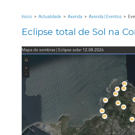
Inicio
Actualidade
Axenda
Axenda | Eventos
Eve
Eclipse total de Sol na C