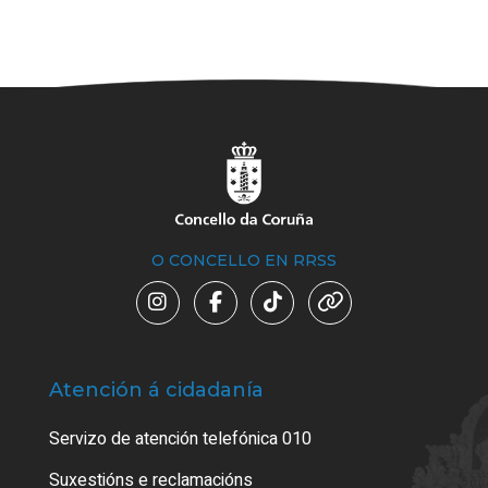
O CONCELLO EN RRSS
Atención á cidadanía
Trá
Servizo de atención telefónica 010
Empa
certi
Suxestións e reclamacións