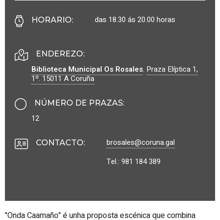
das 18.30 ás 20.00 horas
HORARIO
:
ENDEREZO:
Biblioteca Municipal Os Rosales
.
Praza Elíptica 1,
1º.
15011
A Coruña
NÚMERO DE PRAZAS
:
12
brosales@coruna.gal
CONTACTO
:
Tel.: 981 184 389
"Onda Caamaño" é unha proposta escénica que combina