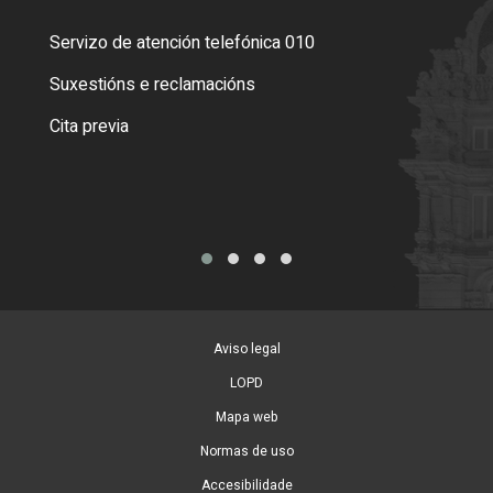
Servizo de atención telefónica 010
Empa
certi
Suxestións e reclamacións
Como
Cita previa
Tarx
Aviso legal
LOPD
Mapa web
Normas de uso
Accesibilidade