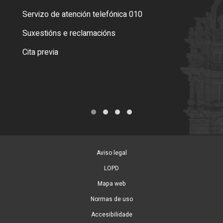
Servizo de atención telefónica 010
Empa
certi
Suxestións e reclamacións
Como
Cita previa
Tarx
Aviso legal
LOPD
Mapa web
Normas de uso
Accesibilidade