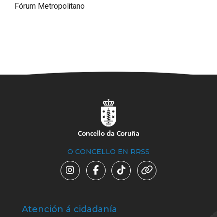
Fórum Metropolitano
O CONCELLO EN RRSS
Atención á cidadanía
Trá