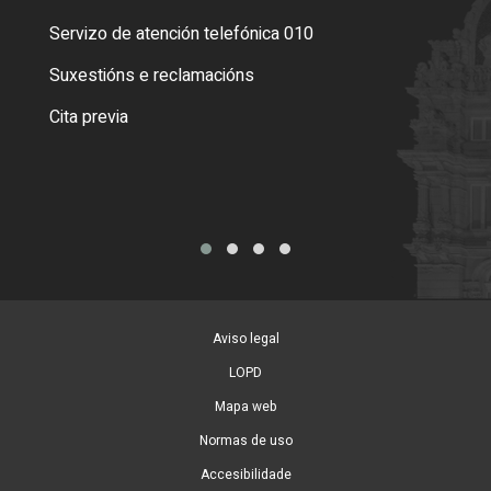
Servizo de atención telefónica 010
Empa
certi
Suxestións e reclamacións
Como
Cita previa
Tarx
Aviso legal
LOPD
Mapa web
Normas de uso
Accesibilidade