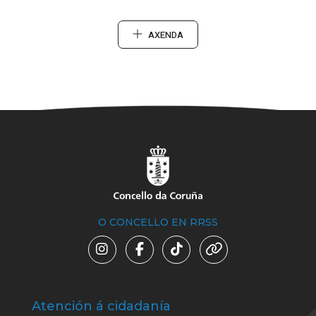
AXENDA
O CONCELLO EN RRSS
Atención á cidadanía
Trá