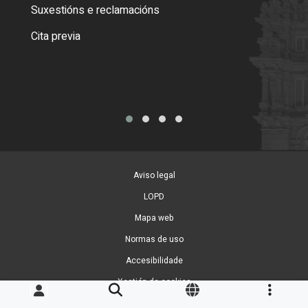
certi
Suxestións e reclamacións
Como
Cita previa
Tarx
Aviso legal
LOPD
Mapa web
Normas de uso
Accesibilidade
Xestión de cookies