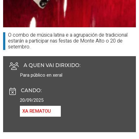
O combo de música latina e a agrupación de tradicional
estarán a participar nas festas de Monte Alto o 20 de
setembro.
A QUEN VAI DIRIXIDO
:
Para público en xeral
CANDO
:
20/09/2025
XA REMATOU