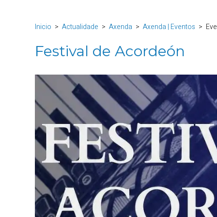
Inicio
Actualidade
Axenda
Axenda | Eventos
Eve
Festival de Acordeón