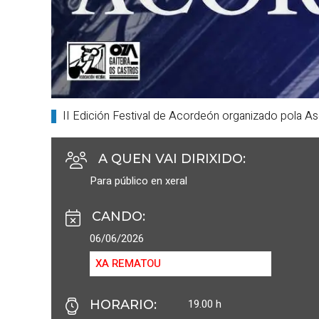
II Edición Festival de Acordeón organizado pola Aso
A QUEN VAI DIRIXIDO
:
Para público en xeral
CANDO
:
06/06/2026
XA REMATOU
19.00 h
HORARIO
: