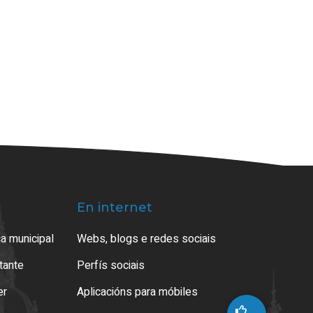
En internet
a municipal
Webs, blogs e redes sociais
atante
Perfís sociais
er
Aplicacións para móbiles