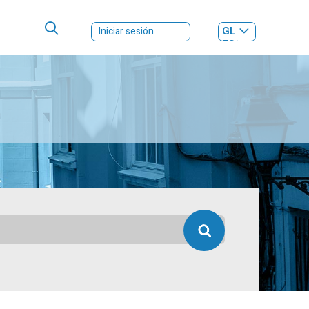
GL
Iniciar sesión
ES
|