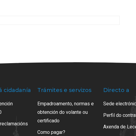
á cidadanía
Trámites e servizos
Directo a
ención
Empadroamento, normas e
Sede electrónic
0
obtención do volante ou
Perfil do contr
certificado
 reclamacións
Axenda de Lec
Como pagar?