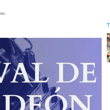
nto
T