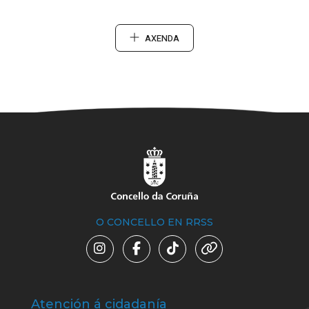
AXENDA
O CONCELLO EN RRSS
Atención á cidadanía
Trá