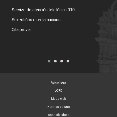
Servizo de atención telefónica 010
Empa
certi
Suxestións e reclamacións
Como
Cita previa
Tarx
Aviso legal
LOPD
Mapa web
Normas de uso
Accesibilidade