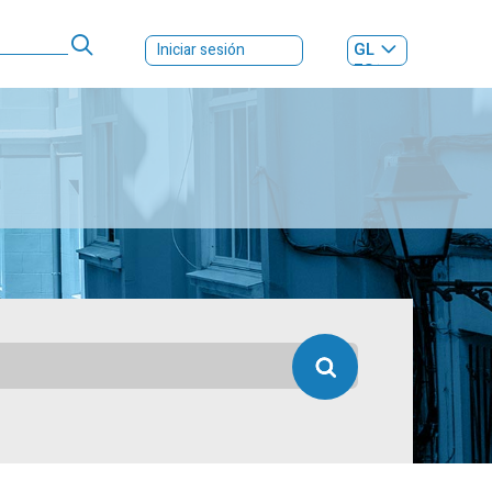
GL
Iniciar sesión
ES
|