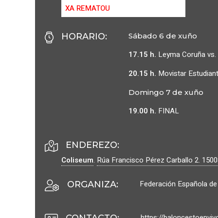
XA REMATOU
HORARIO
:
Sábado 6 de xuño
17.15 h.
Leyma Coruña vs.
20.15 h.
Movistar Estudiant
Domingo 7 de xuño
19.00 h.
FINAL
ENDEREZO:
Coliseum
.
Rúa Francisco Pérez Carballo 2.
150
Federación Española de
ORGANIZA
:
https://baloncestoenviv
CONTACTO
: