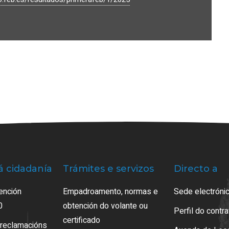
á cidadanía
Trámites e servizos
Directo a
ención
Empadroamento, normas e
Sede electrónic
0
obtención do volante ou
Perfil do contr
certificado
 reclamacións