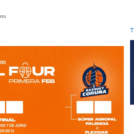
nto
T