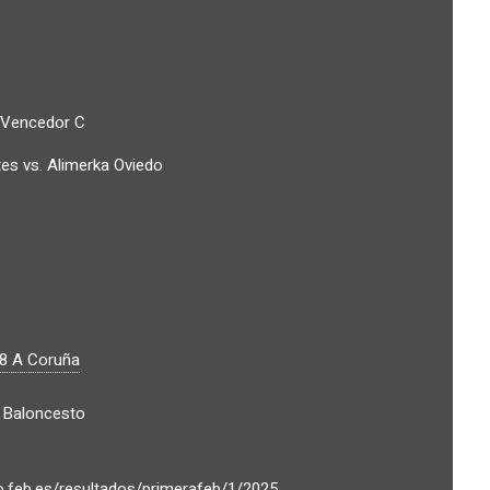
 Vencedor C
es vs. Alimerka Oviedo
08
A Coruña
 Baloncesto
o.feb.es/resultados/primerafeb/1/2025