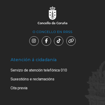
O CONCELLO EN RRSS
Atención á cidadanía
Trá
Servizo de atención telefónica 010
Empa
certi
Suxestións e reclamacións
Como
Cita previa
Tarx