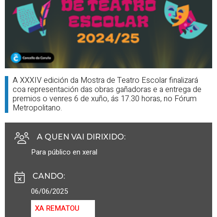
A XXXIV edición da Mostra de Teatro Escolar finalizará
coa representación das obras gañadoras e a entrega de
premios o venres 6 de xuño, ás 17.30 horas, no Fórum
Metropolitano.
A QUEN VAI DIRIXIDO
:
Para público en xeral
CANDO
:
06/06/2025
XA REMATOU