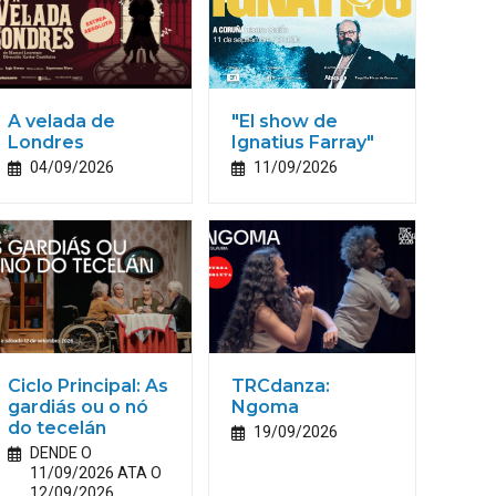
A velada de
"El show de
Londres
Ignatius Farray"
04/09/2026
11/09/2026
Ciclo Principal: As
TRCdanza:
gardiás ou o nó
Ngoma
do tecelán
19/09/2026
DENDE O
11/09/2026 ATA O
12/09/2026