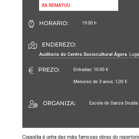
XA REMATOU
19:00 h
HORARIO
:
ENDEREZO:
Auditorio do Centro Sociocultural Ágora
.
Luga
Entradas: 10:00 €
PREZO
:
Menores de 3 anos: 1,00 €
Escola de Danza Druída
ORGANIZA
:
Coppélia é unha das máis famosas obras do repertorio