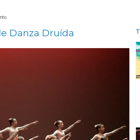
nto
 de Danza Druída
T