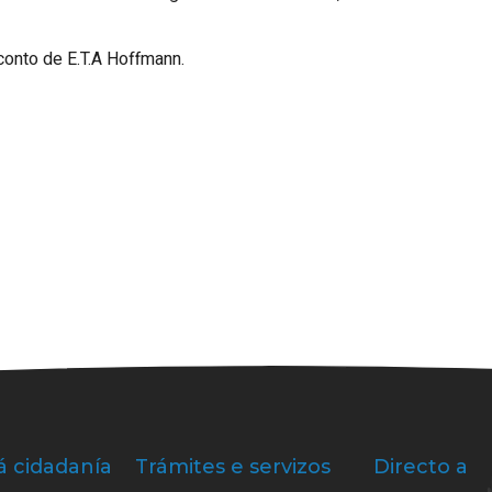
 conto de E.T.A Hoffmann.
á cidadanía
Trámites e servizos
Directo a