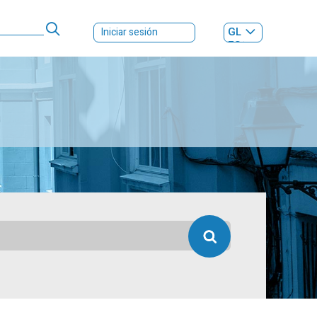
GL
Iniciar sesión
ES
|