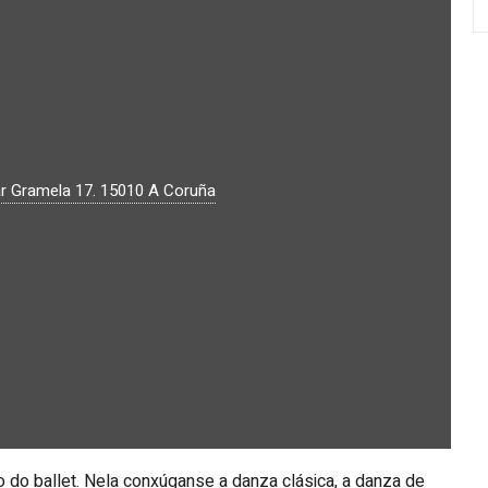
r Gramela 17.
15010
A Coruña
 do ballet. Nela conxúganse a danza clásica, a danza de