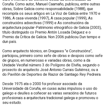
Coruña. Como autor, Manuel Caamaño, publicou, entre outras
obras,
Sobre Galicia como responsabilidade
(1988), que
recompila os seus artigos en La Voz de Galicia entre 1970 e
1986,
A casa-vivenda
(1997),
A casa popular
(1999),
As
construcións adxectivas
(1999) e
As construcións da
arquitectura popular-Patrimonio etnográfico de Galicia
(2003),
título distinguido co Premio Antón Losada Diéguez e o
Premio da Crítica de Galicia. Non 2006 publicou
Dun tempo e
dun país
.
Como arquitecto técnico, en Dragaxes "e Construcións",
participou, primeiro como xefe de obras e despois como xefe
de grupos, en numerosas e variadas obras, como a da
Unidade Veciñal número 3 do Polígono de Elviña, segundo o
proxecto do arquitecto José Antonio Currais Gutiérrez, ou a
do Pavillón de Deportes de Riazor de Santiago
Rey
Pedreira.
Desde 1975 ata o 2000 foi profesor asociado da
Universidade dá Coruña, en cuxas aulas impulsou o uso do
galego e deulles a coñecer as varias xeracións de futuros
profesionais a arquitectura tradicional galega e promoveu o
seu estudo.