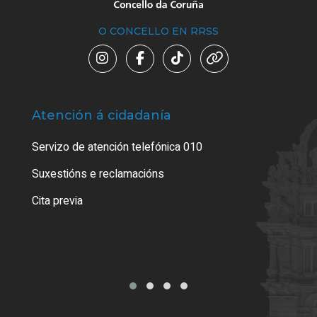
O CONCELLO EN RRSS
Atención á cidadanía
Trá
Servizo de atención telefónica 010
Empa
certi
Suxestións e reclamacións
Como
Cita previa
Tarx