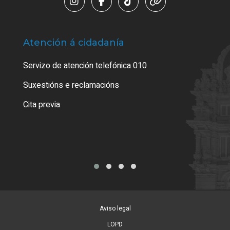
Atención á cidadanía
Trá
Servizo de atención telefónica 010
Empa
certi
Suxestións e reclamacións
Como
Cita previa
Tarx
Aviso legal
LOPD