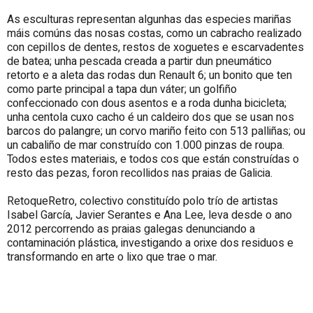
As esculturas representan algunhas das especies mariñas
máis comúns das nosas costas, como un cabracho realizado
con cepillos de dentes, restos de xoguetes e escarvadentes
de batea; unha pescada creada a partir dun pneumático
retorto e a aleta das rodas dun Renault 6; un bonito que ten
como parte principal a tapa dun váter; un golfiño
confeccionado con dous asentos e a roda dunha bicicleta;
unha centola cuxo cacho é un caldeiro dos que se usan nos
barcos do palangre; un corvo mariño feito con 513 palliñas; ou
un cabaliño de mar construído con 1.000 pinzas de roupa.
Todos estes materiais, e todos cos que están construídas o
resto das pezas, foron recollidos nas praias de Galicia.
RetoqueRetro, colectivo constituído polo trío de artistas
Isabel García, Javier Serantes e Ana Lee, leva desde o ano
2012 percorrendo as praias galegas denunciando a
contaminación plástica, investigando a orixe dos residuos e
transformando en arte o lixo que trae o mar.