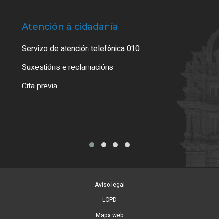
Atención á cidadanía
Trá
Servizo de atención telefónica 010
Empa
certi
Suxestións e reclamacións
Como
Cita previa
Tarx
Aviso legal
LOPD
Mapa web