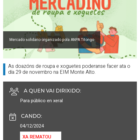
Mercado solidario organizado pola ANPA Titongo
As doazóns de roupa e xoguetes poderanse facer ata o
día 29 de novembro na EIM Monte Alto.
A QUEN VAI DIRIXIDO
:
Para público en xeral
CANDO
:
04/12/2024
XA REMATOU