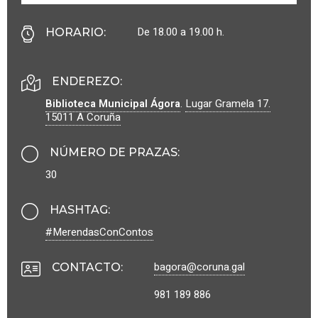
De 18.00 a 19.00 h.
HORARIO
:
ENDEREZO:
Biblioteca Municipal Ágora
.
Lugar Gramela 17.
15011
A Coruña
NÚMERO DE PRAZAS
:
30
HASHTAG
:
#MerendasConContos
bagora@coruna.gal
CONTACTO
:
981 189 886