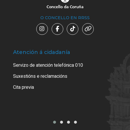
O CONCELLO EN RRSS
Atención á cidadanía
Trá
Servizo de atención telefónica 010
Empa
certi
Suxestións e reclamacións
Como
Cita previa
Tarx