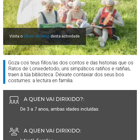
Visita o
álbum de fotos
desta actividade
Goza cos teus fillos/as dos contos e das historias que os
Ratos de Lonxedetodo, uns simpáticos ratiños e ratiñas,
traen á túa biblioteca. Déixate contaxiar dos seus bos
costumes: a lectura en familia.
A QUEN VAI DIRIXIDO?
:
De 3 a 7 anos, ambas idades incluídas.
A QUEN VAI DIRIXIDO
: