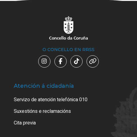
O CONCELLO EN RRSS
Atención á cidadanía
Trá
Servizo de atención telefónica 010
Empa
certi
Suxestións e reclamacións
Como
Cita previa
Tarx