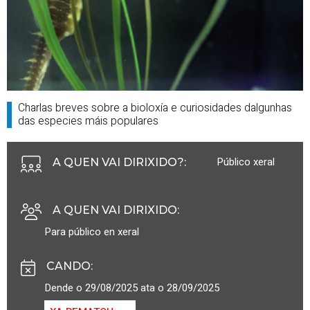
Charlas breves sobre a bioloxía e curiosidades dalgunhas
das especies máis populares
Público xeral
A QUEN VAI DIRIXIDO?
:
A QUEN VAI DIRIXIDO
:
Para público en xeral
CANDO
:
Dende o 29/08/2025 ata o 28/09/2025