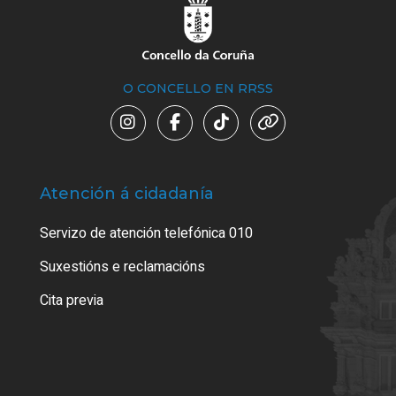
O CONCELLO EN RRSS
Atención á cidadanía
Trá
Servizo de atención telefónica 010
Empa
certi
Suxestións e reclamacións
Como
Cita previa
Tarx