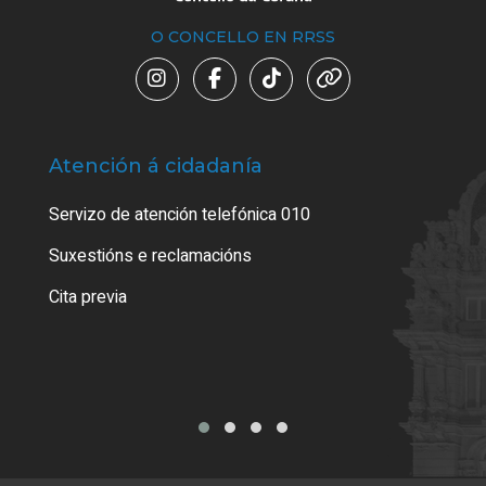
O CONCELLO EN RRSS
Atención á cidadanía
Trá
Servizo de atención telefónica 010
Empa
certi
Suxestións e reclamacións
Como
Cita previa
Tarx