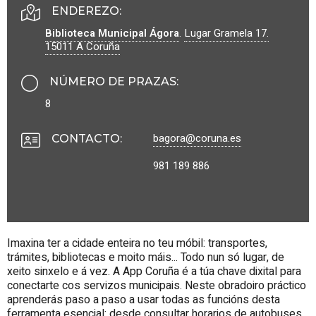
ENDEREZO:
Biblioteca Municipal Ágora
.
Lugar Gramela 17.
15011
A Coruña
NÚMERO DE PRAZAS
:
8
bagora@coruna.es
CONTACTO
:
981 189 886
Imaxina ter a cidade enteira no teu móbil: transportes,
trámites, bibliotecas e moito máis... Todo nun só lugar, de
xeito sinxelo e á vez. A App Coruña é a túa chave dixital para
conectarte cos servizos municipais. Neste obradoiro práctico
aprenderás paso a paso a usar todas as funcións desta
ferramenta esencial: desde consultar horarios de autobuses