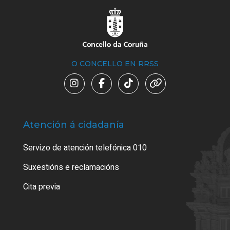
O CONCELLO EN RRSS
Atención á cidadanía
Trá
Servizo de atención telefónica 010
Empa
certi
Suxestións e reclamacións
Como
Cita previa
Tarx