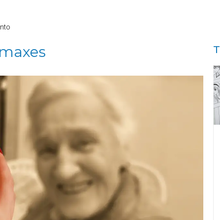
nto
imaxes
T