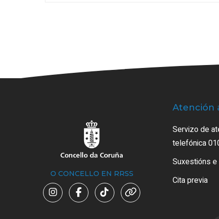
Atención 
Servizo de at
telefónica 01
Suxestións e
O CONCELLO EN RRSS
Cita previa