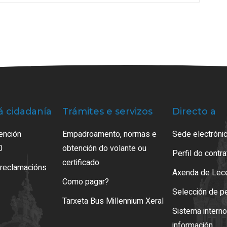
á cidadanía
Trámites e servizos
Directo a
ención
Empadroamento, normas e
Sede electrónic
0
obtención do volante ou
Perfil do contr
certificado
 reclamacións
Axenda de Lec
Como pagar?
Selección de p
Tarxeta Bus Millennium Xeral
Sistema intern
información