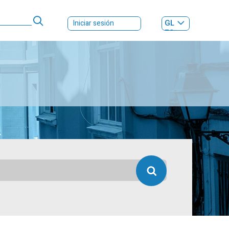
GL
Iniciar sesión
ES
|