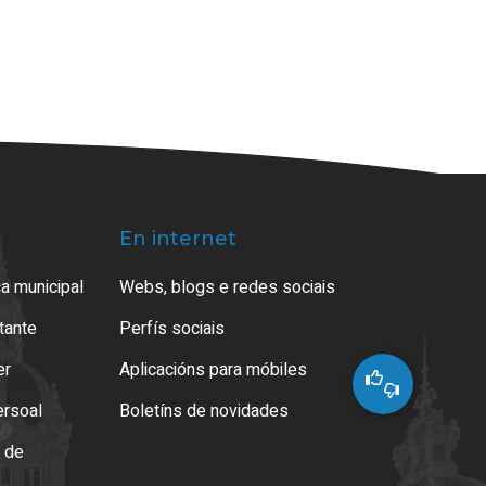
En internet
a municipal
Webs, blogs e redes sociais
atante
Perfís sociais
er
Aplicacións para móbiles
ersoal
Boletíns de novidades
o de