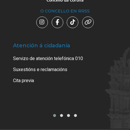
O CONCELLO EN RRSS
Atención á cidadanía
Trá
Servizo de atención telefónica 010
Empa
certi
Suxestións e reclamacións
Como
Cita previa
Tarx