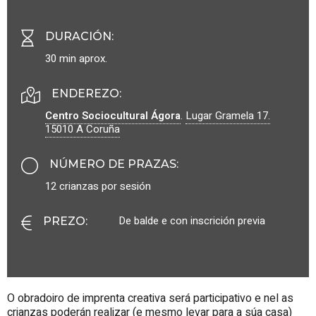
DURACIÓN
:
30 min aprox.
ENDEREZO:
Centro Sociocultural Ágora
.
Lugar Gramela 17.
15010
A Coruña
NÚMERO DE PRAZAS
:
12 crianzas por sesión
De balde e con inscrición previa
PREZO
:
O obradoiro de imprenta creativa será participativo e nel as
crianzas poderán realizar (e mesmo levar para a súa casa)