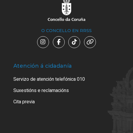
O CONCELLO EN RRSS
Atención á cidadanía
Trá
Servizo de atención telefónica 010
Empa
certi
Suxestións e reclamacións
Como
Cita previa
Tarx