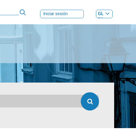
GL
Iniciar sesión
ES
|