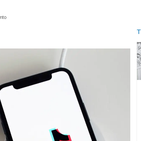
nto
T