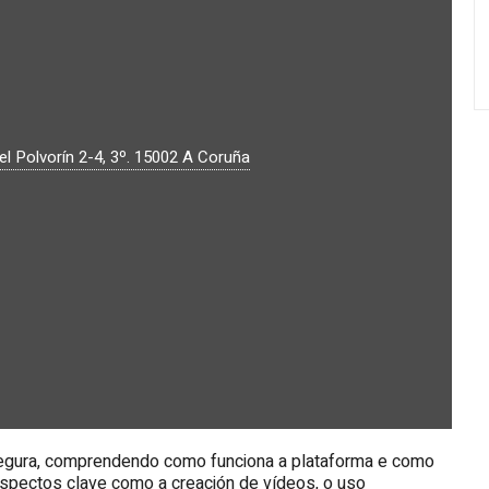
l Polvorín 2-4, 3º.
15002
A Coruña
e segura, comprendendo como funciona a plataforma e como
 aspectos clave como a creación de vídeos, o uso