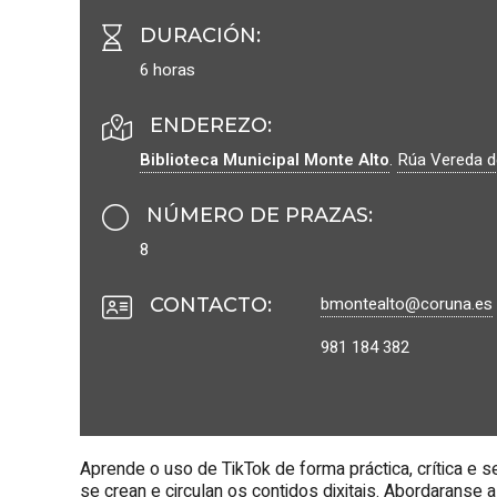
DURACIÓN
:
6 horas
ENDEREZO:
Biblioteca Municipal Monte Alto
.
Rúa Vereda de
NÚMERO DE PRAZAS
:
8
bmontealto@coruna.es
CONTACTO
:
981 184 382
Aprende o uso de TikTok de forma práctica, crítica 
se crean e circulan os contidos dixitais. Abordaranse