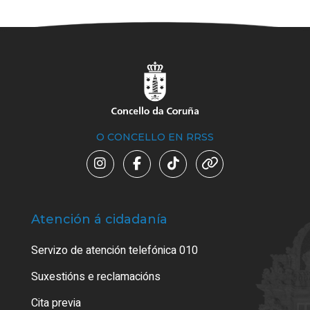
O CONCELLO EN RRSS
Atención á cidadanía
Trá
Servizo de atención telefónica 010
Empa
certi
Suxestións e reclamacións
Como
Cita previa