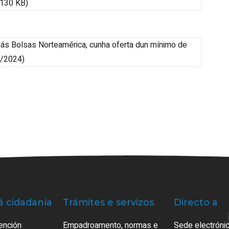
(130 KB)
r ás Bolsas Norteamérica, cunha oferta dun mínimo de
/2024)
á cidadanía
Trámites e servizos
Directo a
ención
Empadroamento, normas e
Sede electrónic