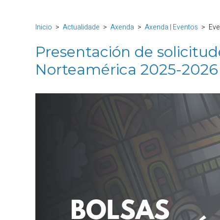
Inicio
Actualidade
Axenda
Axenda | Eventos
Eve
Presentación de solicitud
Norteamérica 2025-2026