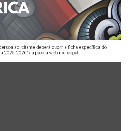
persoa solicitante deberá cubrir a ficha específica do
 2025-2026" na páxina web municipal.