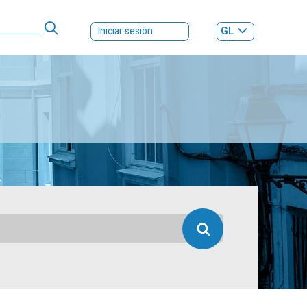
GL
Iniciar sesión
ES
|