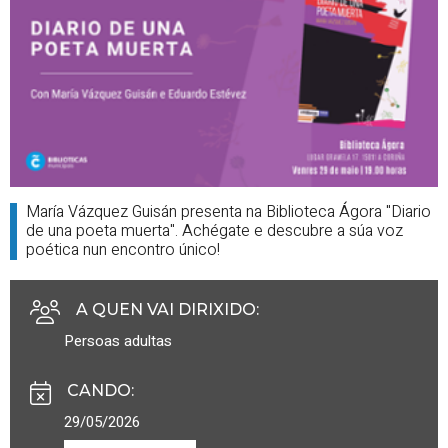
María Vázquez Guisán presenta na Biblioteca Ágora "Diario
de una poeta muerta". Achégate e descubre a súa voz
poética nun encontro único!
A QUEN VAI DIRIXIDO
:
Persoas adultas
CANDO
:
29/05/2026