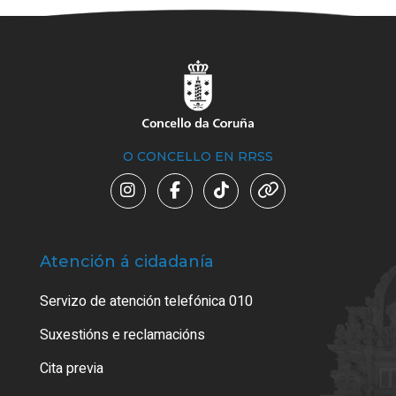
O CONCELLO EN RRSS
Atención á cidadanía
Trá
Servizo de atención telefónica 010
Empa
certi
Suxestións e reclamacións
Como
Cita previa
Tarx