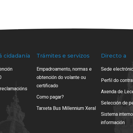
á cidadanía
Trámites e servizos
Directo a
ención
Empadroamento, normas e
Sede electrónic
0
obtención do volante ou
Perfil do contr
certificado
 reclamacións
Axenda de Lec
Como pagar?
Selección de p
Tarxeta Bus Millennium Xeral
Sistema intern
información