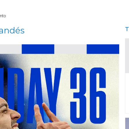
nto
randés
T