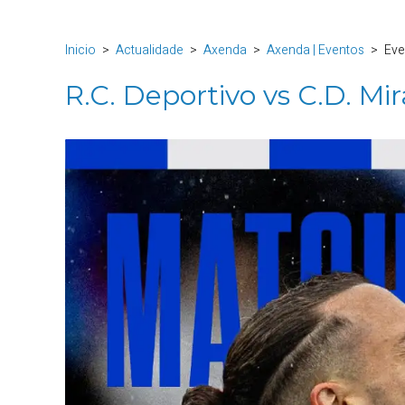
Inicio
Actualidade
Axenda
Axenda | Eventos
Eve
R.C. Deportivo vs C.D. Mi