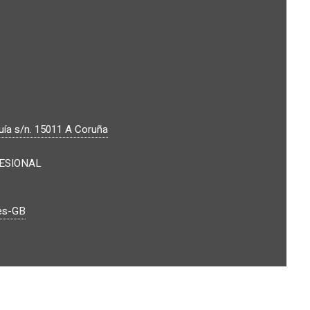
ía s/n.
15011
A Coruña
FESIONAL
/es-GB