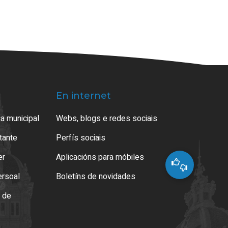
En internet
a municipal
Webs, blogs e redes sociais
atante
Perfís sociais
er
Aplicacións para móbiles
ersoal
Boletíns de novidades
o de