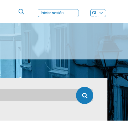
GL
Iniciar sesión
ES
|