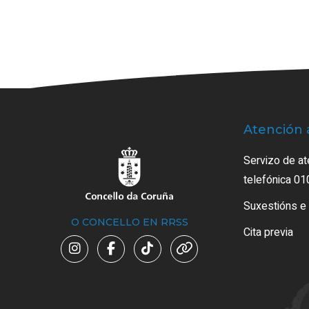
Atención 
Servizo de at
telefónica 01
Suxestións e
O CONCELLO EN RRSS
Cita previa