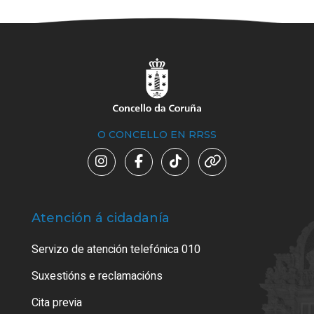
O CONCELLO EN RRSS
Atención á cidadanía
Trá
Servizo de atención telefónica 010
Empa
certi
Suxestións e reclamacións
Como
Cita previa