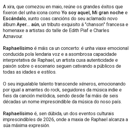
A xira, que comezou en maio, reúne os grandes éxitos que
fixeron del unha icona como
Yo soy aquel, Mi gran noche
e
Escándalo
, xunto coas cancións do seu aclamado novo
álbum
Ayer... aún
, un tributo exquisito á "chanson" francesa e
homenaxe a artistas do talle de Edith Piaf e Charles
Aznavour.
Raphaelísimo
é máis ca un concerto: é unha viaxe emocional
conducida pola lendaria voz e a asombrosa capacidade
interpretativa de Raphael, un artista cuxa autenticidade e
paixón sobre o escenario seguen cativando a públicos de
todas as idades e estilos.
O seu inigualable talento transcende xéneros, emocionando
por igual a amantes do rock, seguidores da música indie e
fieis da canción melódica, sendo desde fai máis de seis
décadas un nome imprescindible da música do noso país.
Raphaelísimo
é, sen dúbida, un dos eventos culturais
imprescindibles de 2026, onde a maxia de Raphael alcanza a
súa máxima expresión.