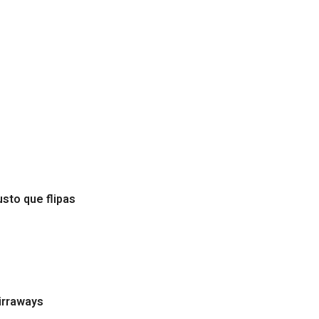
sto que flipas
Birraways