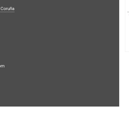
 Coruña
com