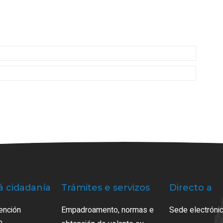
á cidadanía
Trámites e servizos
Directo a
ención
Empadroamento, normas e
Sede electrónic