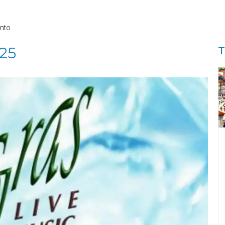
nto
025
T