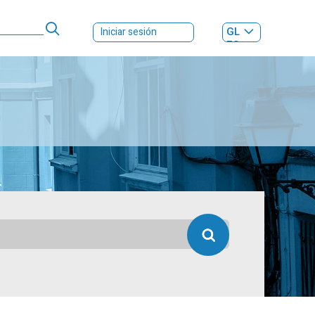
GL
Iniciar sesión
ES
|