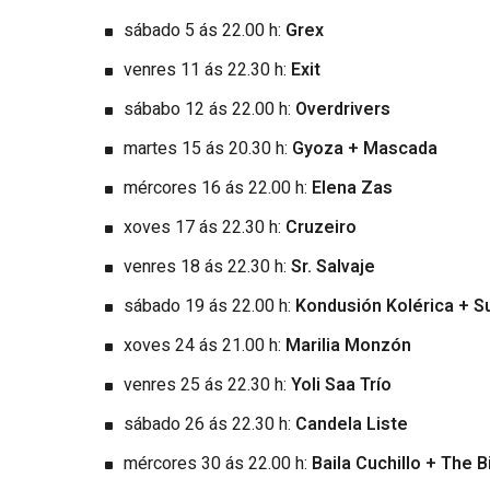
sábado 5 ás 22.00 h:
Grex
venres 11 ás 22.30 h:
Exit
sábabo 12 ás 22.00 h:
Overdrivers
martes 15 ás 20.30 h:
Gyoza + Mascada
mércores 16 ás 22.00 h:
Elena Zas
xoves 17 ás 22.30 h:
Cruzeiro
venres 18 ás 22.30 h:
Sr. Salvaje
sábado 19 ás 22.00 h:
Kondusión Kolérica + Su
xoves 24 ás 21.00 h:
Marilia Monzón
venres 25 ás 22.30 h:
Yoli Saa Trío
sábado 26 ás 22.30 h:
Candela Liste
mércores 30 ás 22.00 h:
Baila Cuchillo + The 