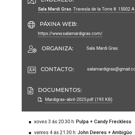
Sala Mardi Gras
.
Travesía de la Torre 8.
15002
A
PÁXINA WEB
:
https://www.salamardigras.com/
Sala Mardi Gras
ORGANIZA
:
salamardigras@gmail.
CONTACTO
:
DOCUMENTOS
:
Mardigras-abril-2025.pdf (193 KB)
xoves 3 ás 20.30 h:
Pulpa + Candy Freckless
venres 4 ás 21.30 h:
John Deeres + Ambigüo