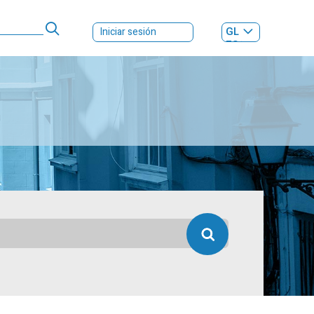
GL
Iniciar sesión
ES
|