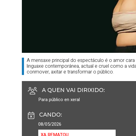
A mensaxe principal do espectáculo é o amor cara
linguaxe contemporánea, actual e cruel como a vida
conmover, axitar e transformar o público.
A QUEN VAI DIRIXIDO
:
Para público en xeral
CANDO
:
08/05/2026
XA REMATOU