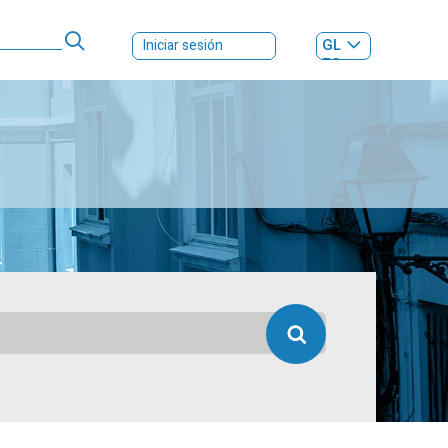
GL
Iniciar sesión
ES
|