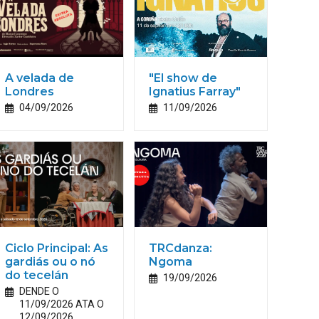
A velada de
"El show de
Londres
Ignatius Farray"
04/09/2026
11/09/2026
Ciclo Principal: As
TRCdanza:
gardiás ou o nó
Ngoma
do tecelán
19/09/2026
DENDE O
11/09/2026 ATA O
12/09/2026