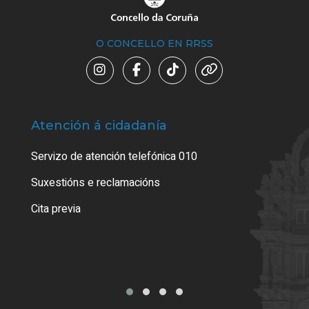
O CONCELLO EN RRSS
Atención á cidadanía
Trá
Servizo de atención telefónica 010
Empa
certi
Suxestións e reclamacións
Como
Cita previa
Tarx