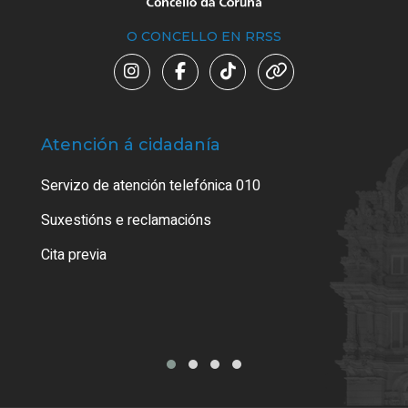
O CONCELLO EN RRSS
Atención á cidadanía
Trá
Servizo de atención telefónica 010
Empa
certi
Suxestións e reclamacións
Como
Cita previa
Tarx