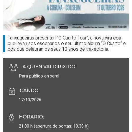
Tanxugueiras presentan “O Cuarto Tour”, a nova xira coa
que levan aos escenarios o seu último álbum “O Cuarto” e
coa que celebran os seus 10 anos de traxectoria.
A QUEN VAI DIRIXIDO
:
Para público en xeral
CANDO
:
17/10/2026
HORARIO
:
21.00 h (apertura de portas: 19.30 h)