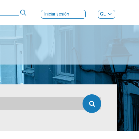
GL
Iniciar sesión
ES
|