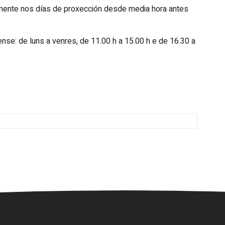
mente nos días de proxección desde media hora antes
se: de luns a venres, de 11.00 h a 15.00 h e de 16.30 a