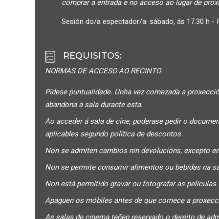
comprar a entrada e no acceso ao lugar de prox
Sesión do/a espectador/a: sábado, ás 17.30 h - 
REQUISITOS
:
NORMAS DE ACCESO AO RECINTO
Pídese puntualidade. Unha vez comezada a proxección
abandona a sala durante esta.
Ao acceder á sala de cine, poderase pedir o documen
aplicables segundo política de descontos.
Non se admiten cambios nin devolucións, excepto e
Non se permite consumir alimentos ou bebidas na sa
Non está permitido gravar ou fotografar as películas.
Apaguen os móbiles antes de que comece a proxecció
As salas de cinema teñen reservado o dereito de adm