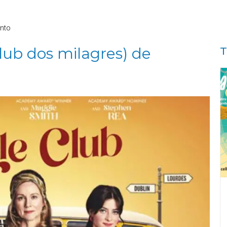
nto
ub dos milagres) de
T