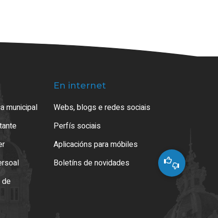
En internet
a municipal
Webs, blogs e redes sociais
atante
Perfís sociais
er
Aplicacións para móbiles
ersoal
Boletíns de novidades
o de