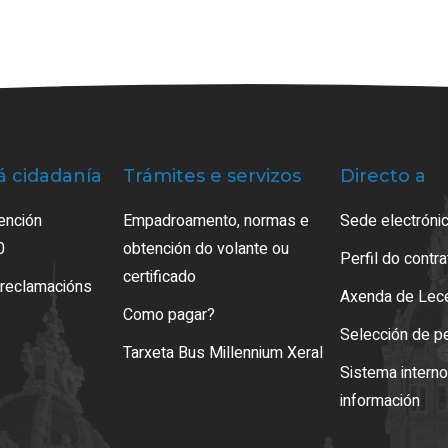
á cidadanía
Trámites e servizos
Directo a
ención
Empadroamento, normas e
Sede electrónic
0
obtención do volante ou
Perfil do contr
certificado
 reclamacións
Axenda de Lec
Como pagar?
Selección de p
Tarxeta Bus Millennium Xeral
Sistema intern
información