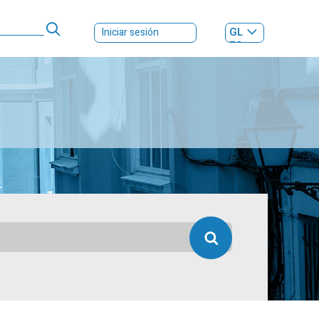
GL
Iniciar sesión
ES
|