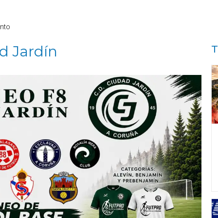
nto
d Jardín
T