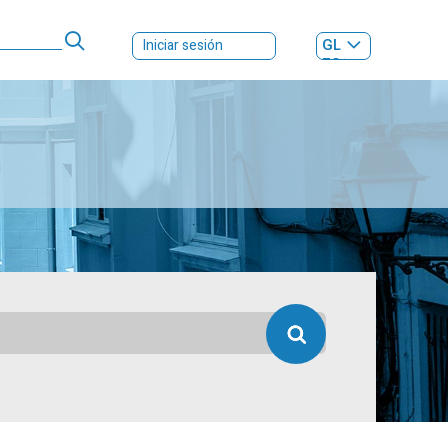
GL
Iniciar sesión
ES
|