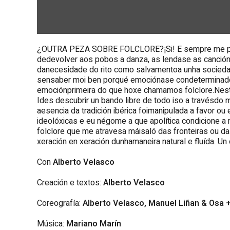
¿OUTRA PEZA SOBRE FOLCLORE?¡Si! E sempre me par
dedevolver aos pobos a danza, as lendase as cancións
danecesidade do rito como salvamentoa unha sociedad
sensaber moi ben porqué emociónase condeterminados 
emociónprimeira do que hoxe chamamos folclore.Nesta
Ides descubrir un bando libre de todo iso a travésdo
aesencia da tradición ibérica foimanipulada a favor ou
ideolóxicas e eu négome a que apolítica condicione a m
folclore que me atravesa máisaló das fronteiras ou da
xeración en xeración dunhamaneira natural e fluída. U
Con
Alberto Velasco
Creación e textos:
Alberto Velasco
Coreografía:
Alberto Velasco, Manuel Liñan & Osa 
Música:
Mariano Marín