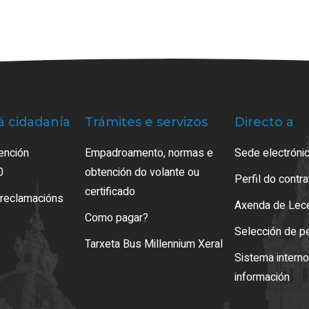
á cidadanía
Trámites e servizos
Directo a
ención
Empadroamento, normas e
Sede electrónic
0
obtención do volante ou
Perfil do contr
certificado
 reclamacións
Axenda de Lec
Como pagar?
Selección de p
Tarxeta Bus Millennium Xeral
Sistema intern
información