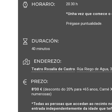
20.30 h
HORARIO
:
*Unha vez que comece o 
Prégase puntualidade.
DURACIÓN
:
40 minutos
ENDEREZO:
Teatro Rosalía de Castro
.
Rúa Riego de Agua, 3
PREZO
:
8'00 €
(desconto do 20% para +65 anos, Carné X
numerosas)
*Todas as persoas que accedan ao recinto no
entrada independentemente da idade que teñ