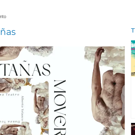
nto
añas
T