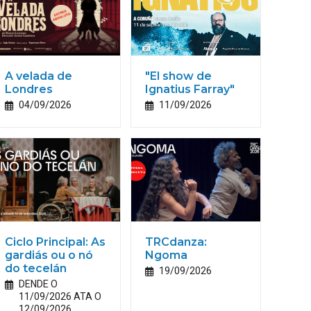
A velada de
"El show de
Londres
Ignatius Farray"
04/09/2026
11/09/2026
Ciclo Principal: As
TRCdanza:
gardiás ou o nó
Ngoma
do tecelán
19/09/2026
DENDE O
11/09/2026 ATA O
12/09/2026