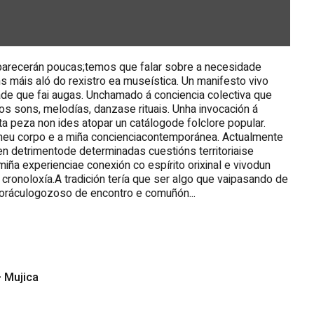
ecerán poucas;temos que falar sobre a necesidade
 máis aló do rexistro ea museística. Un manifesto vivo
e que fai augas. Unchamado á conciencia colectiva que
sons, melodías, danzase rituais. Unha invocación á
 peza non ides atopar un catálogode folclore popular.
 meu corpo e a miña concienciacontemporánea. Actualmente
 en detrimentode determinadas cuestións territoriaise
iña experienciae conexión co espírito orixinal e vivodun
 cronoloxía.A tradición tería que ser algo que vaipasando de
n oráculogozoso de encontro e comuñón...
+ Mujica