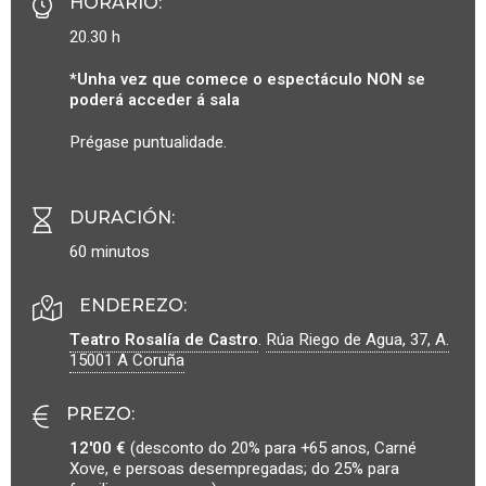
HORARIO
:
20.30 h
*Unha vez que comece o espectáculo NON se
poderá acceder á sala
Prégase puntualidade.
DURACIÓN
:
60 minutos
ENDEREZO:
Teatro Rosalía de Castro
.
Rúa Riego de Agua, 37, A.
15001
A Coruña
PREZO
:
12'00 €
(desconto do 20% para +65 anos, Carné
Xove, e persoas desempregadas; do 25% para