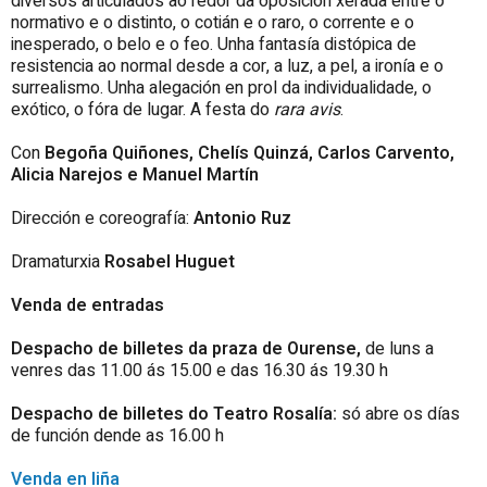
diversos articulados ao redor da oposición xerada entre o
normativo e o distinto, o cotián e o raro, o corrente e o
inesperado, o belo e o feo. Unha fantasía distópica de
resistencia ao normal desde a cor, a luz, a pel, a ironía e o
surrealismo. Unha alegación en prol da individualidade, o
exótico, o fóra de lugar. A festa do
rara avis
.
Con
Begoña Quiñones, Chelís Quinzá, Carlos Carvento,
Alicia Narejos e Manuel Martín
Dirección e coreografía:
Antonio Ruz
Dramaturxia
Rosabel Huguet
Venda de entradas
Despacho de billetes da praza de Ourense,
de luns a
venres das 11.00 ás 15.00 e das 16.30 ás 19.30 h
Despacho de billetes do Teatro Rosalía:
só abre os días
de función dende as 16.00 h
Venda en liña