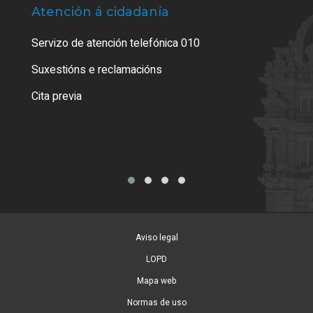
Atención á cidadanía
Trá
Servizo de atención telefónica 010
Empa
certi
Suxestións e reclamacións
Como
Cita previa
Tarx
Aviso legal
LOPD
Mapa web
Normas de uso