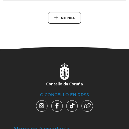
AXENDA
O CONCELLO EN RRSS
Atención á cidadanía
Trá