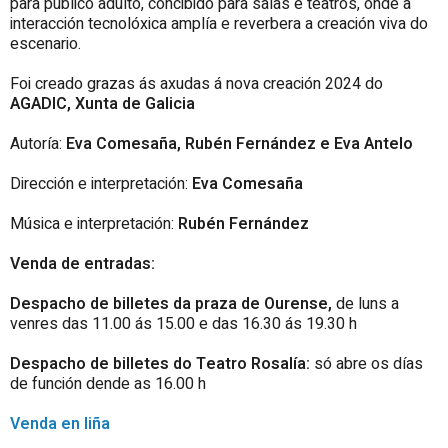
para público adulto, concibido para salas e teatros, onde a
interacción tecnolóxica amplía e reverbera a creación viva do
escenario.
Foi creado grazas ás axudas á nova creación 2024 do
AGADIC, Xunta de Galicia
Autoría:
Eva Comesaña, Rubén Fernández e Eva Antelo
Dirección e interpretación:
Eva Comesaña
Música e interpretación:
Rubén Fernández
Venda de entradas:
Despacho de billetes da praza de Ourense,
de luns a
venres das 11.00 ás 15.00 e das 16.30 ás 19.30 h
Despacho de billetes do Teatro Rosalía:
só abre os días
de función dende as 16.00 h
Venda en liña