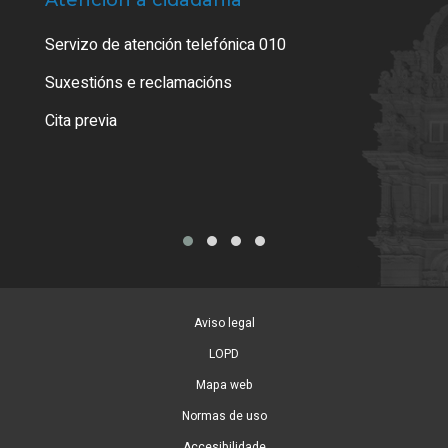
Servizo de atención telefónica 010
Empa
certi
Suxestións e reclamacións
Como
Cita previa
Tarx
Aviso legal
LOPD
Mapa web
Normas de uso
Accesibilidade