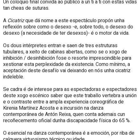
Un coloquio final convida ao público a un ti a ti con estas vidas
tan cheas de suturas.
A
Cicatriz
que dá nome a este espectáculo propón unha
reflexión sobre como o desexo -e, sobre todo, o desexo do
desexo (a necesidade de ter desexos)- é o motor da vida.
Os dous intérpretes entran e saen de tres estruturas
tubulares, a xeito de cabinas abertas, como se o xogo de
inhibición / desinhibición fose o resorte imprescindible para
xestionar esta perplexidade da existencia. Como mínimo, a
aceptación deste desafío vai deixando en nós unha cicatriz
indeleble.
Se cadra é de interese para as espectadoras e espectadores
deste xogo escénico saber que este traballo vertebra a unión
e o contraste entre a ampla experiencia coreográfica de
Kirenia Martínez Acosta e a incursión na danza
contemporánea de Antón Reixa, quen conta ademais cun
recoñecemento oficial dunha discapacidade física do 65 %.
O esencial na danza contemporánea é a emoción, por riba de
calquera virtuosismo técnico ou idade.