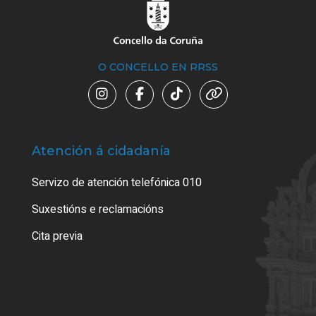
O CONCELLO EN RRSS
Atención á cidadanía
Trá
Servizo de atención telefónica 010
Empa
certi
Suxestións e reclamacións
Como
Cita previa
Tarx