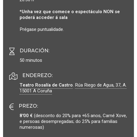
*Unha vez que comece o espectáculo NON se
poderá acceder á sala
Prégase puntualidade.
DURACIÓN
:
50 minutos
ENDEREZO:
Teatro Rosalía de Castro
.
Rúa Riego de Agua, 37, A.
15001
A Coruña
PREZO
:
8'00 €
(desconto do 20% para +65 anos, Carné Xove,
e persoas desempregadas; do 25% para familias
numerosas)