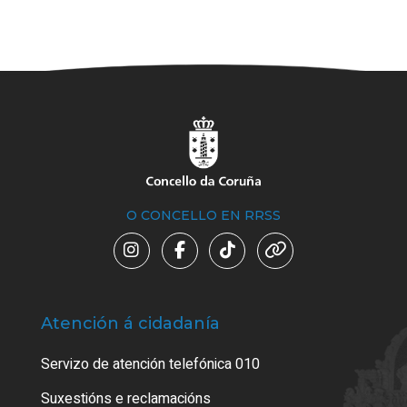
O CONCELLO EN RRSS
Atención á cidadanía
Trá
Servizo de atención telefónica 010
Empa
certi
Suxestións e reclamacións