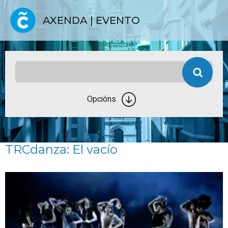
AXENDA | EVENTO
Opcións
TRCdanza: El vacío