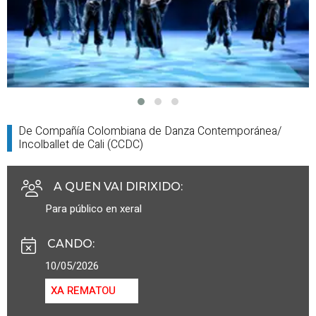
De Compañía Colombiana de Danza Contemporánea/
Incolballet de Cali (CCDC)
A QUEN VAI DIRIXIDO
:
Para público en xeral
CANDO
:
10/05/2026
XA REMATOU