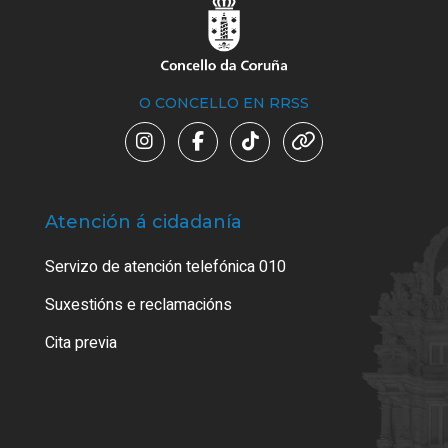
O CONCELLO EN RRSS
Atención á cidadanía
Trá
Servizo de atención telefónica 010
Empa
certi
Suxestións e reclamacións
Como
Cita previa
Tarx