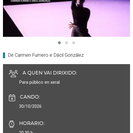
De Carmen Fumero e Dácil González
A QUEN VAI DIRIXIDO
:
Para público en xeral
CANDO
:
30/10/2026
HORARIO
:
20.30 h