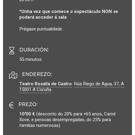
*Unha vez que comece o espectáculo NON se
poderá acceder á sala
Prégase puntualidade.
DURACIÓN
:
55 minutos
ENDEREZO:
Teatro Rosalía de Castro
.
Rúa Riego de Agua, 37, A.
15001
A Coruña
PREZO
:
10'00 €
(desconto do 20% para +65 anos, Carné
Xove, e persoas desempregadas; do 25% para
familias numerosas)